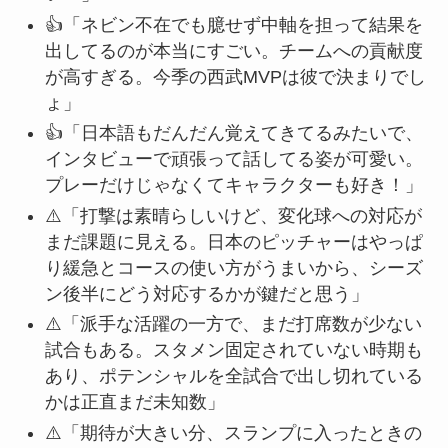
👍「ネビン不在でも臆せず中軸を担って結果を
出してるのが本当にすごい。チームへの貢献度
が高すぎる。今季の西武MVPは彼で決まりでし
ょ」
👍「日本語もだんだん覚えてきてるみたいで、
インタビューで頑張って話してる姿が可愛い。
プレーだけじゃなくてキャラクターも好き！」
⚠️「打撃は素晴らしいけど、変化球への対応が
まだ課題に見える。日本のピッチャーはやっぱ
り緩急とコースの使い方がうまいから、シーズ
ン後半にどう対応するかが鍵だと思う」
⚠️「派手な活躍の一方で、まだ打席数が少ない
試合もある。スタメン固定されていない時期も
あり、ポテンシャルを全試合で出し切れている
かは正直まだ未知数」
⚠️「期待が大きい分、スランプに入ったときの