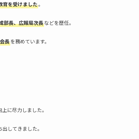
教育を受けました
。
成部長、広報局次長
などを歴任。
会長
を務めています。
向上に尽力しました。
ち出してきました。